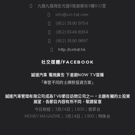
九龍九龍灣宏光道8號創豪坊8樓802室
info@sin-tat.com
(852) 3590 9754
(852) 5546 8934
(852) 3590 9897
http://sintat.hk
社交媒體/FACEBOOK
誠達汽車 電視廣告 下星期NOW TV首播
「專營不同的士牌照投資方案」
誠達汽車管理有限公司成為TVB節目訪問公司之一，主題有關的士投資
展望，各節目內容有所不同，敬請留意
今日財經；3月24日；1800；翡翠台
MONEY MAGAZINE；3月24日；1900；明珠台