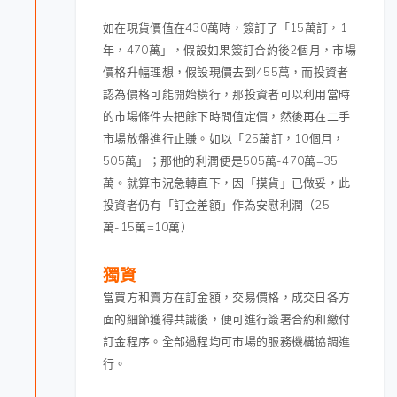
如在現貨價值在430萬時，簽訂了「15萬訂，1
年，470萬」，假設如果簽訂合約後2個月，市場
價格升幅理想，假設現價去到455萬，而投資者
認為價格可能開始橫行，那投資者可以利用當時
的市場條件去把餘下時間值定價，然後再在二手
市場放盤進行止賺。如以「25萬訂，10個月，
505萬」；那他的利潤便是505萬-470萬=35
萬。就算市況急轉直下，因「摸貨」已做妥，此
投資者仍有「訂金差額」作為安慰利潤（25
萬-15萬=10萬）
獨資
當買方和賣方在訂金額，交易價格，成交日各方
面的細節獲得共識後，便可進行簽署合約和繳付
訂金程序。
全部過程均可市場的服務機構協調進
行。