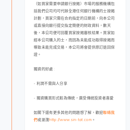
（如買家需要申請銀行按揭）市場的服務機構包
括我們公司均可代辦全港任何銀行機構的士按揭
計劃，買家只需在合約指定的日期前，向本公司
或直接向銀行提交指定簡便的財政資料，數天
後，本公司便可回覆買家按揭審核結果。買家如
經本公司購入的士，而因為未能成功取得按揭而
導致未能完成交易，
本公司將會提供原訂退回保
證。
獨資的好處 :
- 利潤不需與人分享
- 獨資購買形式較為傳統，廣受傳統投資者喜愛
如閣下還有更多其他的問題想了解，歡迎
聯絡我
們
戓瀏灠
http://www.sin-tat.com
。