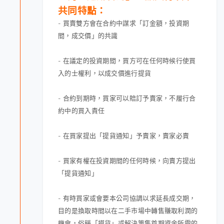
共同特點：
- 買賣雙方會在合約中謀求「訂金額，投資期
間，成交價」的共識
- 在議定的投資期間，
買方可在任何時候行使買
入的士權利
，以成交價進行提貨
- 合約到期時，買家可以賠訂予賣家，不履行合
約中的買入責任
- 在買家提出「提貨通知」予賣家，賣家必賣
- 買家有權在投資期間的任何時候，向賣方提出
「提貨通知」
- 有時買家或會要本公司協調以求延長成交期，
目的是換取時間以在二手市場中轉售賺取利潤的
機會，俗稱「摸貨」或解決籌集首期資金所需的