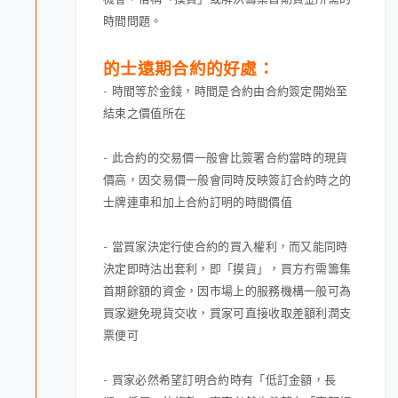
時間問題。
的士遠期合約的好處：
- 時間等於金錢，時間是合約由合約簽定開始至
結束之價值所在
- 此合約的交易價一般會比簽署合約當時的現貨
價高，因交易價一般會同時反映簽訂合約時之的
士牌連車和加上合約訂明的時間價值
- 當買家決定行使合約的買入權利，而又能同時
決定即時沽出套利，即「摸貨」，買方冇需籌集
首期餘額的資金，因市場上的服務機構一般可為
買家避免現貨交收，買家可直接收取差額利潤支
票便可
- 買家必然希望訂明合約時有「低訂金額，長