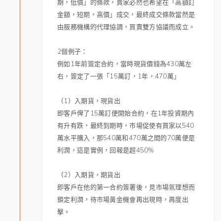
期，低價」的條款，賣家必然也希望在「高額訂
金額，短期，高價」成交，最終成交條款當然是
由服務機構的代理協調，買賣雙方協議而成立。
2個例子：
例如1年前簽定合約，當時現貨價錢為430萬左
右，簽定了一張「15萬訂，1年，470萬」
（1）入期貨，現貨出
即客戶俾了15萬訂便開始合約，在1年投資期內
有升有跌，最終到期時，市場促使有買家以540
萬水平購入，那540萬和470萬之間的70萬便是
利潤，這是實例，回報是超450%
（2）入期貨，期貨出
即客戶在他的第一合約簽署後，見市場氛理想而
鎖定利潤，待市場黃金機會再出現時，再度出
擊。