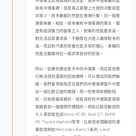
中港車主認為實際的情況是：很多中港車雖然是
掛有中港車牌，但是真正駕駛上大陸的次數卻是
非常少，而多數都仍然是在香港行駛，同一般香
港車無異。相反，很多擁有中港車牌的車主，都
是有經濟實力的愛車之人，對車的性能要求高，
對生活品質要求高，不願意在大陸入雜質較多的
油，而且對汽車的保養也是非常的關心，車輛的
性能也都維持在一個非常良好的狀態。
所以，如果你要出售手中的中港車，而在其他車
行無法得到滿意的回收價時，可以嘗試同我們聯
絡，我們會爭取為您在我們的中港車牌客戶中賣
出一個比較公道的價錢，而一些使用年期較短
的，仍有原廠保養的，狀態良好的中港車是很容
易銷售到一個理想的價錢的。例如比較受歡迎的
七人車型號包括
Volvo XC90, Audi Q7, BMW
X5, Toyota Alphard
等等，比較受老闆歡迎的豪
車型號例如
Mercedes Benz S
系列
, Land