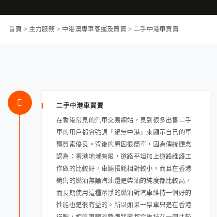
首頁
>
主力服務
>
中港澳專車客運及買賣
>
二手中港車買賣
二手中港車買賣
在香港常見的汽車交易網站，見到很多出售二手
車的用戶都會強調「絕無中港」來顯示自己的車
輛質素優良。背後的原因很簡單，因為傳統觀念
認為：香港地域有限，道路平坦加上道路維護工
作做的比較好，車輛損耗相對較小。而且在香港
銷售的燃油無論汽油還是柴油的純度都比較高，
而長期使用這種潔淨的燃油對汽車維持一個好的
性能也是很有益的。所以如果一架車只是在香港
行駛，相信車輛的整體狀態都會維持在一個比較