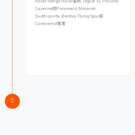
Rover Range Rover
系列
, Jaguar XJ, Porsche
Cayenne
同
Panamera, Maserati
Quattroporte, Bentley Flying Spur
同
Continental
等等