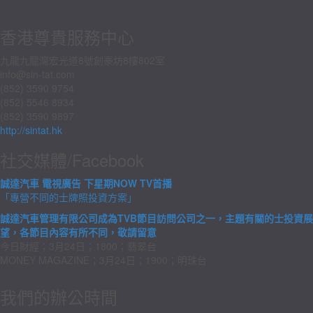
香港尊貴服務中心
九龍九龍灣宏光道8號創豪坊8樓802室
info@sin-tat.com
(852) 3590 9754
(852) 5546 8934
(852) 3590 9897
http://sintat.hk
社交媒體/Facebook
誠達汽車 電視廣告 下星期NOW TV首播
「專營不同的士牌照投資方案」
誠達汽車管理有限公司成為TVB節目訪問公司之一，主題有關的士投資展
望，各節目內容有所不同，敬請留意
今日財經；3月24日；1800；翡翠台
MONEY MAGAZINE；3月24日；1900；明珠台
我們的辦公時間