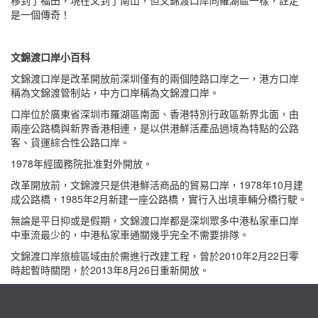
移到了福田，現在又到了南山，但文錦渡口岸同羅湖區一樣，註定
是一個傳奇！
文錦渡口岸小百科
文錦渡口岸是改革開放前深圳僅有的兩個陸路口岸之一，港方口岸
稱為文錦渡管制站，中方口岸稱為文錦渡口岸。
口岸位於廣東省深圳市羅湖區南面、香港特別行政區新界北面，由
兩座公路橋與新界香港相連，是以供港鮮活產品過境為特點的公路
客、貨運綜合性公路口岸。
1978年經國務院批准對外開放。
改革開放前，文錦渡只是供港鮮活商品的貿易口岸，1978年10月建
成公路橋，1985年2月新建一座公路橋，實行入出境車輛分橋行駛。
無論是平日抑或是假期，文錦渡口岸都是深圳眾多中港私家車口岸
中車流最少的，中港私家車通關幾乎完全不需要排隊。
文錦渡口岸旅檢區域由於需進行改建工程，曾於2010年2月22日零
時起暫時關閉，於2013年8月26日重新開放。