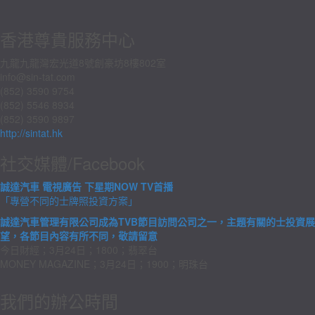
香港尊貴服務中心
九龍九龍灣宏光道8號創豪坊8樓802室
info@sin-tat.com
(852) 3590 9754
(852) 5546 8934
(852) 3590 9897
http://sintat.hk
社交媒體/Facebook
誠達汽車 電視廣告 下星期NOW TV首播
「專營不同的士牌照投資方案」
誠達汽車管理有限公司成為TVB節目訪問公司之一，主題有關的士投資展
望，各節目內容有所不同，敬請留意
今日財經；3月24日；1800；翡翠台
MONEY MAGAZINE；3月24日；1900；明珠台
我們的辦公時間