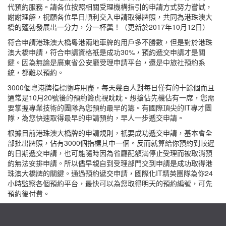
代預約服務。請各位按照相關受理機構指引的申請方式努力嘗試，
謝謝理解，祝願各位早日順利交入申請取得牌照，共同為港珠澳大
橋的蓬勃發展出一分力，分一杯羹！（更新於2017年10月12日）
符合申請港珠澳大橋粵港兩地車牌的用戶多不勝數，但是對於港珠
澳大橋申請，符合申請資格祇是成功30%，預約遞交申請才是關
鍵。因為無論是廣東省公安廳受理申請平台，還是中旅社預約系
統，都難以預約。
3000個粵港牌指標隨時用盡，每天幾百人對每日僅有的十餘個而且
通常是10月20號後的預約籌虎視眈眈。想搶佔先機佔有一席，您需
要掌握專業技術的團隊為您預約最早的籌。有國際頂尖的IT專才團
隊，為您快速取得最早的申請預約，早人一步遞交申請。
根據目前港珠澳大橋牌的申請規則，祇要成功遞交申請，基本會全
部批出牌照，佔有3000個指標其中一個。反而就算給你預約到較遲
的日期遞交申請，也可能隨時因為省廳配額滿停止受理而被取消預
約無法安排申請。所以儘早親自到受理部門交到申請是成功取得港
珠澳大橋牌的關鍵。通過預約遞交申請，國際化IT精英團隊為你24
小時監察各個預約平台，最快可以為您取得明天的預約編號，可先
預約後付費。