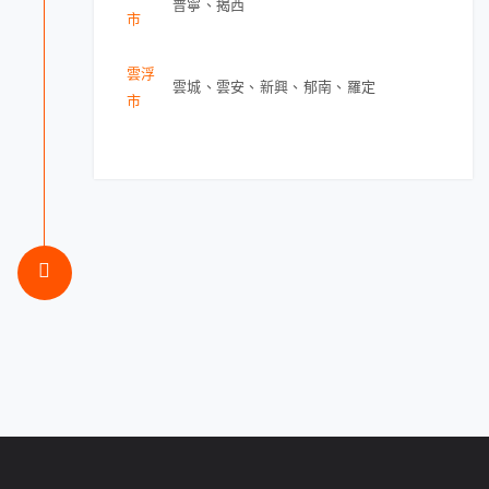
普寧、揭西
市
雲浮
雲城、雲安、新興、郁南、羅定
市