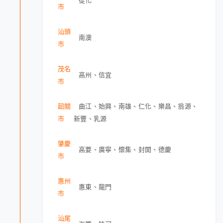
市
汕頭
南澳
市
茂名
高州、信宜
市
韶關
曲江、始興、南雄、仁化、樂昌、翁源、
市
新豐、乳源
肇慶
高要、廣寧、懷集、封開、德慶
市
惠州
惠東、龍門
市
汕尾