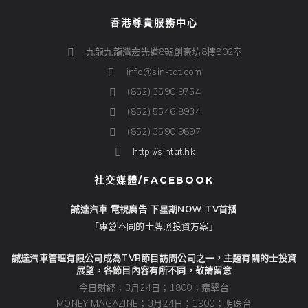
香港尊貴服務中心
九龍九龍灣宏光道8號創豪坊8樓802室
info@sin-tat.com
(852) 3590 9754
(852) 5546 8934
(852) 3590 9897
http://sintat.hk
社交媒體/FACEBOOK
誠達汽車 電視廣告 下星期NOW TV首播
「專營不同的士牌照投資方案」
誠達汽車管理有限公司成為TVB節目訪問公司之一，主題有關的士投資
展望，各節目內容有所不同，敬請留意
今日財經；3月24日；1800；翡翠台
MONEY MAGAZINE；3月24日；1900；明珠台