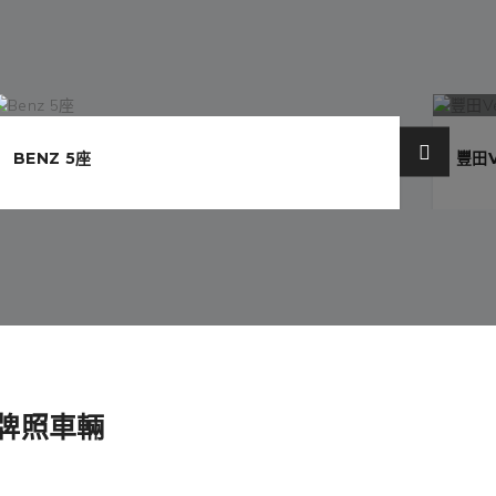
BENZ 5座
豐田V
牌照車輛