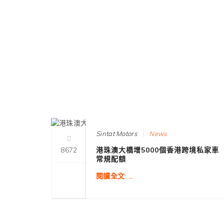
 17:28:28
2019-10-30 12:57:3
Sintat Motors
News
深港新
8672
港珠澳大橋增5000個香港跨境私家車
常規配額
年將建
閱讀全文: ...