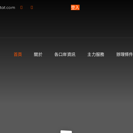
-tat.com
登入
首頁
關於
各口岸資訊
主力服務
辦理條