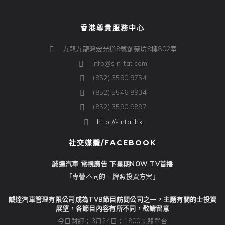
香港尊貴服務中心
九龍九龍灣宏光道8號創豪坊8樓802室
info@sin-tat.com
(852) 3590 9754
(852) 5546 8934
(852) 3590 9897
http://sintat.hk
社交媒體/FACEBOOK
誠達汽車 電視廣告 下星期NOW TV首播
「專營不同的士牌照投資方案」
誠達汽車管理有限公司成為TVB節目訪問公司之一，主題有關的士投資
展望，各節目內容有所不同，敬請留意
今日財經；3月24日；1800；翡翠台